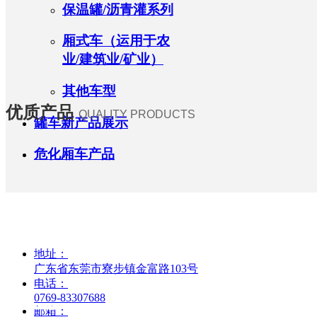
保温罐/沥青灌系列
厢式车（运用于农
业/建筑业/矿业）
其他车型
优质产品
QUALITY PRODUCTS
罐车新产品展示
危化厢车产品
地址：
广东省东莞市寮步镇金富路103号
电话：
0769-83307688
邮箱：