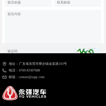
提交
地址：
广东省东莞市寮步镇金富路103号
电话：
0769-83307688
邮箱：
contact@yqqc.com