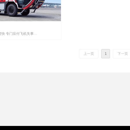
反应迅速 速度快 专门应付飞机失事
最先到达现场的灭火救援车辆。
车相比，快速调动车的容量相对较小，
上一页
1
下一页
，更灵活。在主力泡沫车未到达飞机失
它首先到达，抢先对失事飞机进行灭火
控制火势，防止火势蔓延。
机场快速调动车专门针对以上情形而设
合甚至超过国际民航组织和国家防火协
特种消防车的最高要求。它能运载约
720升灭火泡沫，水泵每分钟流量达7500
水炮射程达85米。采用中置方向盘布
过3米，在满载情况下从静止加速到时速
需约30秒，最高时速达110公里，甚至可
追赶滑行中的飞机一边进行灭火扑救。
功应用在全球多个国家和地区的多个机
最受欢迎的产品之一。