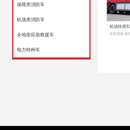
保障类消防车
机场类消防车
机场快调车
全地形应急救援车
飞机失事时
电力特种车
与主力泡沫
但速度更快
事地点前，
扑救，努力
永强奥林宝
计，性能符
会对于机场
6000升水及
升，电动遥控
局，车宽超
100公里只
以实现一边
该车已被成
场，是全球