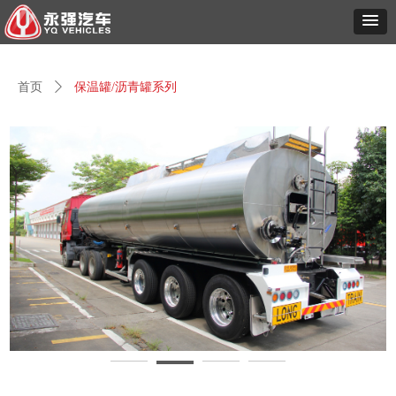
首页
ꄲ
保温罐/沥青罐系列