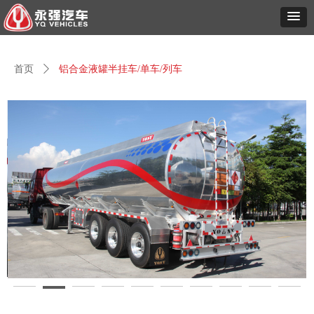
首页
ꄲ
铝合金液罐半挂车/单车/列车