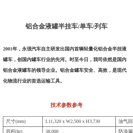
铝合金液罐半挂车/单车/列车
2001年，永强汽车自主研发出国内首辆轻量化铝合金半挂液
罐车，创国内罐车行业的先河。时至今日，我司依然是国内
铝合金液罐车的领导企业。铝合金罐车安全、高效，是现代
化物流行业的首选运输工具。
技术参数参考
尺寸(mm)
L11,320 x W2,500 x H3,730
油气回
容积(ltr)
38,000
防溢漏