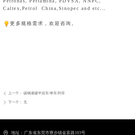
Petronas, Pertamina, PDVSA, NNPC,
Caltex,Petrol China,Sinopec and etc...
更多规格需求，欢迎咨询。
上一个：
碳钢液罐半挂车/单车/列车
ꄴ
下一个：
无
ꄲ
地址：
广东省东莞市寮步镇金富路103号